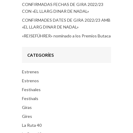
CONFIRMADAS FECHAS DE GIRA 2022/23
disponibles, sus condiciones reales y
CON «EL LLARG DINAR DE NADAL»
los requisitos que debes revisar antes
CONFIRMADES DATES DE GIRA 2022/23 AMB
de registrarte.
«EL LLARG DINAR DE NADAL»
Si buscas las mejores promociones
«REISEFÜHRER» nominado a los Premios Butaca
para jugar sin arriesgar tu dinero,
consulta esta guÃ­a sobre
tiradas
gratis sin depÃ³sito
, donde
CATEGORÍES
encontrarÃ¡s ofertas actualizadas,
comparativas y consejos para elegir
Estrenes
los casinos mÃ¡s fiables. Es un recurso
Estrenos
Ãºtil para descubrir bonos con 30, 50,
Festivales
100 y hasta 150 tiradas gratis y
aprovechar las promociones
Festivals
disponibles de forma informada.
Giras
Si buscas las mejores promociones
Gires
para jugar sin arriesgar tu dinero desde
La Ruta 40
el primer momento, consulta esta