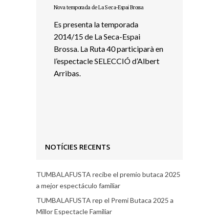
Nova temporada de La Seca-Espai Brossa
Es presenta la temporada
Si buscas un
casino con 5 euros gratis
2014/15 de La Seca-Espai
sin depÃ³sito en EspaÃ±a
, conviene
Brossa. La Ruta 40 participarà en
comparar las promociones
l’espectacle SELECCIÓ d’Albert
disponibles, sus requisitos y las
Arribas.
condiciones de retiro antes de
registrarte. Una guÃ­a actualizada te
ayudarÃ¡ a encontrar las mejores
ofertas para empezar a jugar con
mayor seguridad y aprovechar los
bonos vigentes.
NOTÍCIES RECENTS
Si buscas las mejores promociones
para jugar sin arriesgar tu dinero,
TUMBALAFUSTA recibe el premio butaca 2025
consulta esta completa guÃ­a sobre
5
a mejor espectáculo familiar
euros gratis sin depÃ³sito en casinos
TUMBALAFUSTA rep el Premi Butaca 2025 a
online EspaÃ±a
. EncontrarÃ¡s un
Millor Espectacle Familiar
anÃ¡lisis actualizado de las ofertas