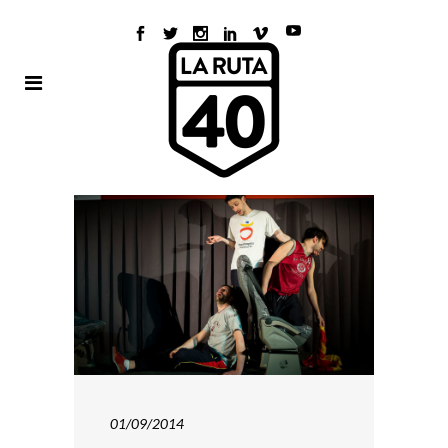
01/09/2014